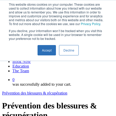
This website stores cookies on your computer. These cookies are
Skip
twitter
used to collect information about how you interact with our website
to
facebook
and allow us to remember you. We use this information in order to
main
linkedin
improve and customize your browsing experience and for analytics
and metrics about our visitors both on this website and other media.
content
youtube
To find out more about the cookies we use, see our
Privacy Policy
.
instagram
If you decline, your information won’t be tracked when you visit this
My account
website. A single cookie will be used in your browser to remember
your preference not to be tracked.
Hit enter to search or ESC to close
Close
Accept
Decline
Search
0
Menu
Book Now
Education
The Team
0
was successfully added to your cart.
Prévention des blessures & récupération
Prévention des blessures &
récupération